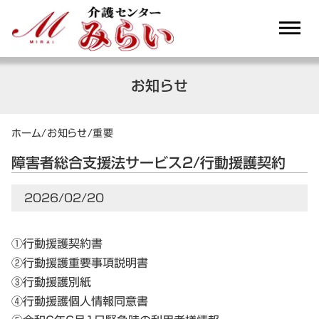
dehaze
お知らせ
ホーム
/
お知らせ
/
重要
障害者総合支援法サービス2/行動援護契約
2026/02/20
①行動援護契約書
②行動援護重要事項説明書
③行動援護別紙
④行動援護個人情報同意書